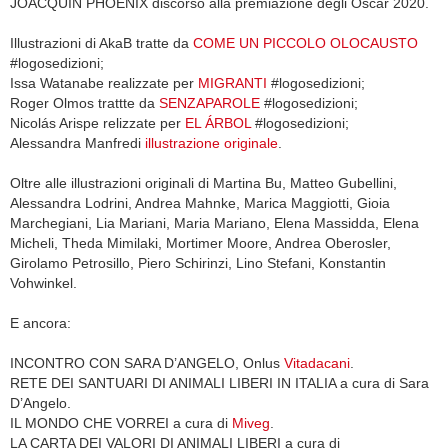
JOACQUIN PHOENIX discorso alla premiazione degli Oscar 2020.
Illustrazioni di AkaB tratte da
COME UN PICCOLO OLOCAUSTO
#logosedizioni;
Issa Watanabe realizzate per
MIGRANTI
#logosedizioni;
Roger Olmos trattte da
SENZAPAROLE
#logosedizioni;
Nicolás Arispe relizzate per
EL ÁRBOL
#logosedizioni;
Alessandra Manfredi
illustrazione originale
.
Oltre alle illustrazioni originali di Martina Bu, Matteo Gubellini,
Alessandra Lodrini, Andrea Mahnke, Marica Maggiotti, Gioia
Marchegiani, Lia Mariani, Maria Mariano, Elena Massidda, Elena
Micheli, Theda Mimilaki, Mortimer Moore, Andrea Oberosler,
Girolamo Petrosillo, Piero Schirinzi, Lino Stefani, Konstantin
Vohwinkel.
E ancora:
INCONTRO CON SARA D’ANGELO, Onlus
Vitadacani
.
RETE DEI SANTUARI DI ANIMALI LIBERI IN ITALIA a cura di Sara
D’Angelo.
IL MONDO CHE VORREI a cura di
Miveg
.
LA CARTA DEI VALORI DI ANIMALI LIBERI a cura di