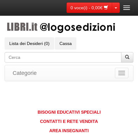
Toggle Dr
0 voce(i) - 0,00€
Toggl
navig
Lista dei Desideri (0)
Cassa
Categorie
Toggle
navigati
BISOGNI EDUCATIVI SPECIALI
CONTATTI E RETE VENDITA
AREA INSEGNANTI