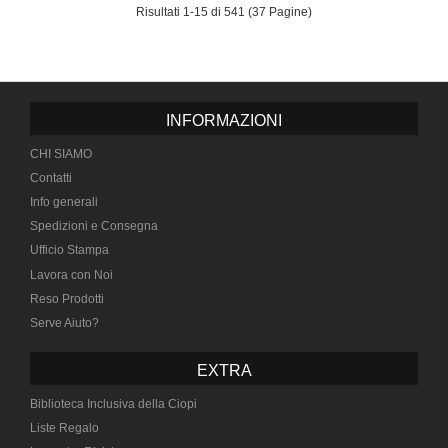
Risultati 1-15 di 541 (37 Pagine)
INFORMAZIONI
CHI SIAMO
Contatti
Info generali
Spedizioni e Consegna
Ufficio Stampa
Lavora con Noi
Reso Prodotti
Serve Aiuto?
EXTRA
Biblioteca Inclusiva della Ciopi
Liste Regalo