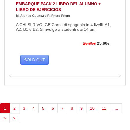
EMBARQUE PACK 2 LIBRO DEL ALUMNO +
LIBRO DE EJERCICIOS
M. Alonso Cuenca e R. Prieto Prieto
A CHI SI RIVOLGE Corso di spagnolo in 4 livelli: A1,
A2, B1 e B2. Si rivolge a studenti dai 14 an..
26,95€
25,60€
SOLD OUT
(current)
1
2
3
4
5
6
7
8
9
10
11
....
>
>|