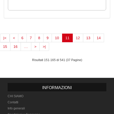
(current)
|<
<
6
7
8
9
10
11
12
13
14
15
16
....
>
>|
Risultati 151-165 di 541 (37 Pagine)
INFORMAZIONI
CHI SIAMO
Contatti
Info generali