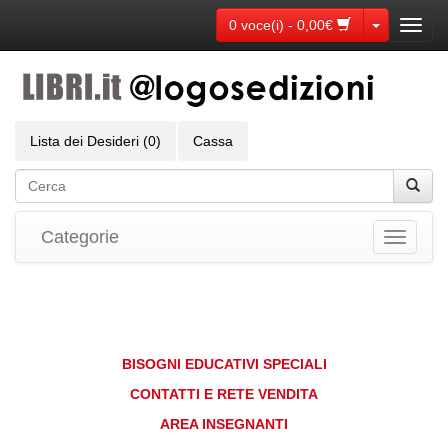
Toggle Dr
0 voce(i) - 0,00€
Toggl
navig
Lista dei Desideri (0)
Cassa
Categorie
Toggle
navigati
BISOGNI EDUCATIVI SPECIALI
CONTATTI E RETE VENDITA
AREA INSEGNANTI