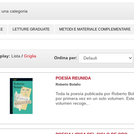
i una categoria
LE
LETTURE GRADUATE
METODI E MATERIALE COMPLEMENTARE
play:
Lista
/
Griglia
Ordina per:
POESÍA REUNIDA
Roberto Bolaño
Toda la poesía publicada por Roberto Bo
por primera vez en un solo volumen. Est
volumen recoge,..