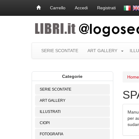
Carrello
Accedi
Registrati
SERIE SCONTATE
ART GALLERY
ILL
Categorie
Home
SERIE SCONTATE
SP
ART GALLERY
ILLUSTRATI
Manua
per au
CIOPI
sudame
FOTOGRAFIA