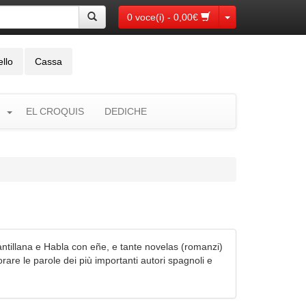
Toggle Dropdown
0 voce(i) - 0,00€
ello
Cassa
EL CROQUIS
DEDICHE
ntillana e Habla con eñe, e tante novelas (romanzi)
are le parole dei più importanti autori spagnoli e