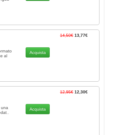
14,50€
13,77€
ormato
Acquista
e al
12,95€
12,30€
 una
Acquista
edat..