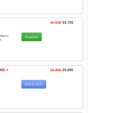
35,50€
33,72€
mburu,
Acquista
r,
NO +
26,95€
25,60€
SOLD OUT