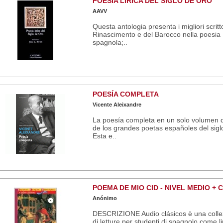
POESIA LIRICA DEL SIGLO DE ORO
AAVV
Questa antologia presenta i migliori scritto
Rinascimento e del Barocco nella poesia
spagnola;..
POESÍA COMPLETA
Vicente Aleixandre
La poesía completa en un solo volumen 
de los grandes poetas españoles del sigl
Esta e..
POEMA DE MIO CID - NIVEL MEDIO + 
Anónimo
DESCRIZIONE Audio clásicos è una colle
di letture per studenti di spagnolo come l