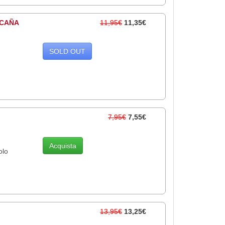
OCAÑA
11,95€
11,35€
SOLD OUT
7,95€
7,55€
Acquista
olo
13,95€
13,25€