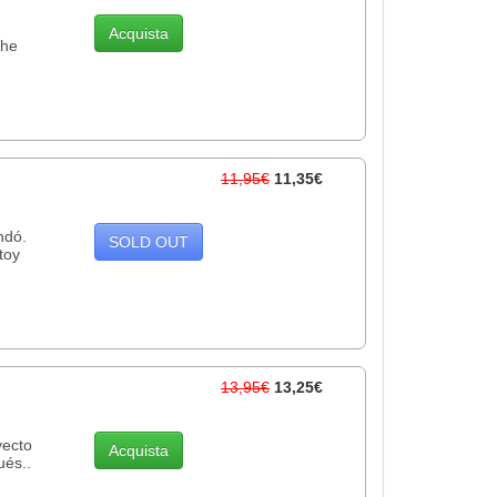
Acquista
che
11,95€
11,35€
ndó.
SOLD OUT
toy
13,95€
13,25€
yecto
Acquista
ués..