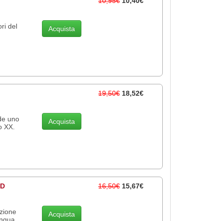
10,95€
10,40€
ri del
Acquista
19,50€
18,52€
de uno
Acquista
o XX.
CD
16,50€
15,67€
zione
Acquista
ingua