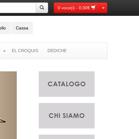
Toggle Dropdown
0 voce(i) - 0,00€
ello
Cassa
EL CROQUIS
DEDICHE