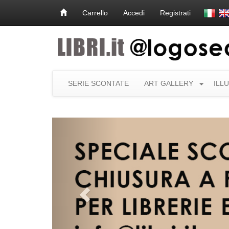
Carrello
Accedi
Registrati
SERIE SCONTATE
ART GALLERY
ILL