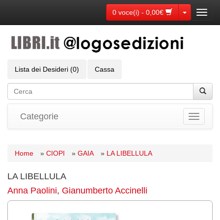
Toggle Dr
0 voce(i) - 0,00€
Toggl
navig
Lista dei Desideri (0)
Cassa
Categorie
Toggle
navigati
Home
»
CIOPI
»
GAIA
»
LA LIBELLULA
LA LIBELLULA
Anna Paolini
,
Gianumberto Accinelli