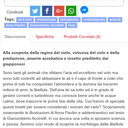
Condividi
Tags:
da 6 anni
entomologia
antispecista
ecopedagogia
animali
Anna Paolini
Gianumberto Accinelli
Gaia
Descrizione
Specifiche
Prodotti Correlati (4)
Alla scoperta della regina del cielo, virtuosa del volo e della
predazione, amante acrobatica e insetto prediletto dai
giapponesi
Sono tanti gli animali che sfidano l’aria ed eccellono nel volo ma
sono tutti costretti ad abbassare le ali e il capo di fronte a colei che
prima di tutti ha conquistato l’atmosfera e la domina da trecento
milioni di anni: la libellula. Dell’aria lei sa tutto ed è in grado di
gestire correnti e turbolenze ma conosce bene anche le acque
calme, dove trascorre le prime fasi della vita. Cos’hanno di speciale
questi insetti per essere considerati i sovrani del cielo? Scopriamolo
osservando le illustrazioni di Anna Paolini e addentrandoci nel testo
di Gianumberto Accinelli, in cui ancora una volta si sposano scienza
e poesia. Avremo così modo di scoprire la morfologia della libellula