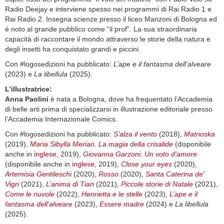
Radio Deejay e interviene spesso nei programmi di Rai Radio 1 e
Rai Radio 2. Insegna scienze presso il liceo Manzoni di Bologna ed
è noto al grande pubblico come “il prof”. La sua straordinaria
capacità di raccontare il mondo attraverso le storie della natura e
degli insetti ha conquistato grandi e piccini.
Con #logosedizioni ha pubblicato:
L’ape e il fantasma dell’alveare
(2023) e
La libellula
(2025).
L’illustratrice:
Anna Paolini
è nata a Bologna, dove ha frequentato l’Accademia
di belle arti prima di specializzarsi in illustrazione editoriale presso
l’Accademia Internazionale Comics.
Con #logosedizioni ha pubblicato:
S’alza il vento
(2018),
Matrioska
(2019),
Maria Sibylla Merian. La magia della crisalide
(disponibile
anche in
inglese
, 2019),
Giovanna Garzoni. Un voto d'amore
(disponibile anche in
inglese
, 2019),
Close your eyes
(2020),
Artemisia Gentileschi
(2020),
Rosso
(2020),
Santa Caterina de’
Vigri
(2021),
L’anima di Tian
(2021),
Piccole storie di Natale
(2021),
Come le nuvole
(2022),
Henrietta e le stelle
(2023),
L’ape e il
fantasma dell’alveare
(2023),
Essere madre
(2024) e
La libellula
(2025).