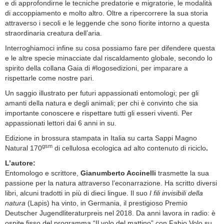
e di approfondirne le tecniche predatorie e migratorie, le modalità
di accoppiamento e molto altro. Oltre a ripercorrere la sua storia
attraverso i secoli e le leggende che sono fiorite intorno a questa
straordinaria creatura dell’aria.
Interroghiamoci infine su cosa possiamo fare per difendere questa
e le altre specie minacciate dal riscaldamento globale, secondo lo
spirito della collana Gaia di #logosedizioni, per imparare a
rispettarle come nostre pari.
Un saggio illustrato per futuri appassionati entomologi; per gli
amanti della natura e degli animali; per chi è convinto che sia
importante conoscere e rispettare tutti gli esseri viventi. Per
appassionati lettori dai 6 anni in su.
Edizione in brossura stampata in Italia su carta Sappi Magno
gsm
Natural 170
di cellulosa ecologica ad alto contenuto di riciclo
.
L’autore:
Entomologo e scrittore,
Gianumberto Accinelli
trasmette la sua
passione per la natura attraverso l’econarrazione. Ha scritto diversi
libri, alcuni tradotti in più di dieci lingue. Il suo
I fili invisibili della
natura
(Lapis) ha vinto, in Germania, il prestigioso Premio
Deutscher Jugendliteraturpreis nel 2018. Da anni lavora in radio: è
ospite fisso del programma “Il volo del mattino” con Fabio Volo su