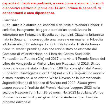
capacità di risolvere problemi, a casa come a scuola. L’uso di
dispositivi elettronici prima dei 14 anni riduce la capacità di
concentrarsi e crea dipendenza.
L’autrice:
Ellen Duthie
è autrice dei concetti e dei testi di Wonder Ponder. È
scrittrice, insegnante, blogger e traduttrice specializzata in
letteratura per l’infanzia e filosofia per bambini. Cittadina britannica
nata in Spagna, ha conseguito una laurea e un master in Filosofia
all’Università di Edimburgo. I suoi libri di filosofia illustrata hanno
ricevuto svariati premi:
Quello che vuoi
è stato selezionato dal
Comitato di Valorizzazione del Libro del Centro Studi della
Fundación La Fuente (Cile) nel 2017 e ha vinto il Premio Banco del
Libro de Venezuela al Miglior Libro per Ragazzi nel 2018;
Bimbo
uovo cane osso
è stato incluso fra i 100 libri consigliati dal Premio
Fundación Cuatrogatos (Stati Uniti) nel 2021;
C’è qualcuno laggiù?
è stato inserito nella selezione White Ravens della Internationale
Jugendbibliothek di Monaco di Baviera nel 2022;
Bimba gatto
acqua papera
è finalista del Premio Nati per Leggere 2023 nella
sezione Nascere con i libri 18-36 mesi. Nel 2023 la collana Wonder
Ponder ha ricevuto il prestigioso Premio Andersen per il miglior
progetto editoriale.