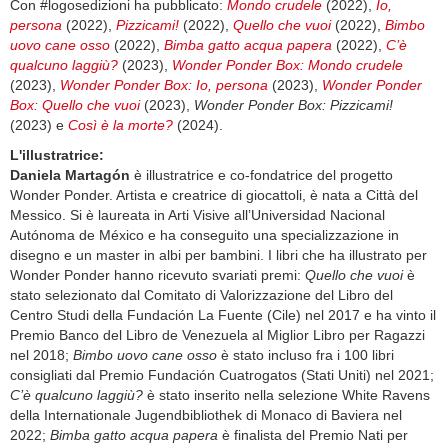
Con #logosedizioni ha pubblicato:
Mondo crudele
(2022),
Io,
persona
(2022),
Pizzicami!
(2022),
Quello che vuoi
(2022),
Bimbo
uovo cane osso
(2022),
Bimba gatto acqua papera
(2022),
C’è
qualcuno laggiù?
(2023),
Wonder Ponder Box: Mondo crudele
(2023),
Wonder Ponder Box: Io, persona
(2023),
Wonder Ponder
Box: Quello che vuoi
(2023),
Wonder Ponder Box: Pizzicami!
(2023) e
Così è la morte?
(2024).
L'illustratrice:
Daniela Martagón
è illustratrice e co-fondatrice del progetto
Wonder Ponder. Artista e creatrice di giocattoli, è nata a Città del
Messico. Si è laureata in Arti Visive all’Universidad Nacional
Autónoma de México e ha conseguito una specializzazione in
disegno e un master in albi per bambini. I libri che ha illustrato per
Wonder Ponder hanno ricevuto svariati premi:
Quello che vuoi
è
stato selezionato dal Comitato di Valorizzazione del Libro del
Centro Studi della Fundación La Fuente (Cile) nel 2017 e ha vinto il
Premio Banco del Libro de Venezuela al Miglior Libro per Ragazzi
nel 2018;
Bimbo uovo cane osso
è stato incluso fra i 100 libri
consigliati dal Premio Fundación Cuatrogatos (Stati Uniti) nel 2021;
C’è qualcuno laggiù?
è stato inserito nella selezione White Ravens
della Internationale Jugendbibliothek di Monaco di Baviera nel
2022;
Bimba gatto acqua papera
è finalista del Premio Nati per