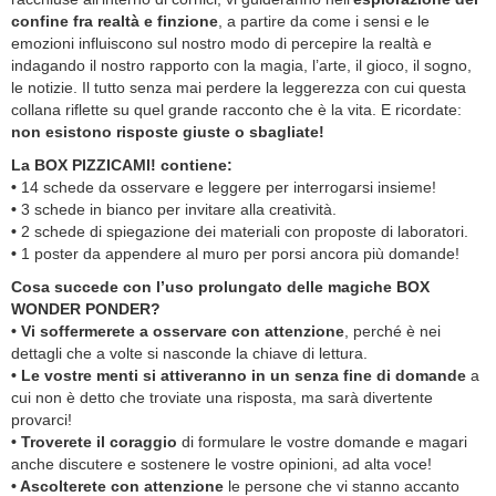
confine fra realtà e finzione
, a partire da come i sensi e le
emozioni influiscono sul nostro modo di percepire la realtà e
indagando il nostro rapporto con la magia, l’arte, il gioco, il sogno,
le notizie. Il tutto senza mai perdere la leggerezza con cui questa
collana riflette su quel grande racconto che è la vita. E ricordate:
non esistono risposte giuste o sbagliate!
La BOX PIZZICAMI! contiene:
•
14 schede da osservare e leggere per interrogarsi insieme!
•
3 schede in bianco per invitare alla creatività.
•
2 schede di spiegazione dei materiali con proposte di laboratori.
•
1 poster da appendere al muro per porsi ancora più domande!
Cosa succede con l’uso prolungato delle magiche BOX
WONDER PONDER?
•
Vi soffermerete a osservare con attenzione
, perché è nei
dettagli che a volte si nasconde la chiave di lettura.
• Le vostre menti si attiveranno in un senza fine di domande
a
cui non è detto che troviate una risposta, ma sarà divertente
provarci!
• Troverete il coraggio
di formulare le vostre domande e magari
anche discutere e sostenere le vostre opinioni, ad alta voce!
• Ascolterete con attenzione
le persone che vi stanno accanto