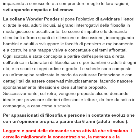
imparando a conoscerle e a comprendere meglio le loro ragioni,
sviluppando empatia e tolleranza
.
La collana Wonder Ponder
si pone l’obiettivo di avvicinare i lettori
di tutte le età, adulti inclusi, ai grandi interrogativi della filosofia in
modo giocoso e accattivante. Le scene d’impatto e le domande
stimolanti offrono spunti di riflessione e discussione, incoraggiando
bambini e adulti a sviluppare le facoltà di pensiero e ragionamento
e a costruire una mappa visiva e concettuale dei temi affrontati.
Ogni scatola è stata concepita a partire dall’esperienza diretta
dell’autrice in laboratori di filosofia con e per bambini e adulti di ogni
età, e in scuole di ogni ordine e grado. Le schede sono composte
da un’immagine realizzata in modo da catturare l’attenzione e con
dettagli tali da essere osservati minuziosamente, facendo nascere
spontaneamente riflessioni e idee sul tema proposto.
Successivamente, sul retro, vengono proposte alcune domande
ideate per provocare ulteriori riflessioni e letture, da fare da soli o in
compagnia, a casa come a scuola.
Per appassionati di filosofia e persone in costante evoluzione
con un’opinione propria a partire dai 6 anni (adulti inclusi).
Leggere e porsi delle domande sono attività che stimolano il
cervello migliorando la concentrazione, la memoria e la