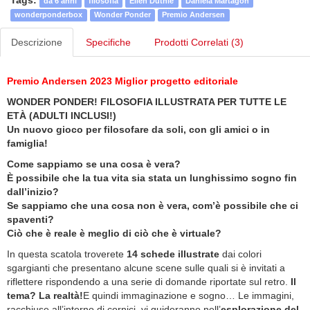
Tags:
da 6 anni
filosofia
Ellen Duthie
Daniela Martagón
wonderponderbox
Wonder Ponder
Premio Andersen
Descrizione
Specifiche
Prodotti Correlati (3)
Premio Andersen 2023 Miglior progetto editoriale
WONDER PONDER! FILOSOFIA ILLUSTRATA PER TUTTE LE
ETÀ (ADULTI INCLUSI!)
Un nuovo gioco per filosofare da soli, con gli amici o in
famiglia!
Come sappiamo se una cosa è vera?
È possibile che la tua vita sia stata un lunghissimo sogno fin
dall’inizio?
Se sappiamo che una cosa non è vera, com’è possibile che ci
spaventi?
Ciò che è reale è meglio di ciò che è virtuale?
In questa scatola troverete
14 schede illustrate
dai colori
sgargianti che presentano alcune scene sulle quali si è invitati a
riflettere rispondendo a una serie di domande riportate sul retro.
Il
tema? La realtà!
E quindi immaginazione e sogno… Le immagini,
racchiuse all’interno di cornici, vi guideranno nell’
esplorazione del