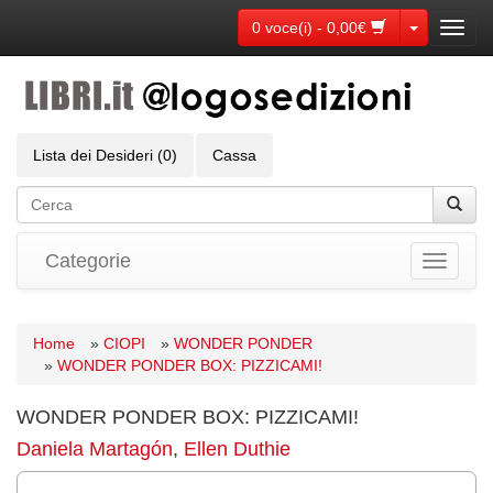
Toggle Dr
0 voce(i) - 0,00€
Toggl
navig
Lista dei Desideri (0)
Cassa
Categorie
Toggle
navigati
Home
»
CIOPI
»
WONDER PONDER
»
WONDER PONDER BOX: PIZZICAMI!
WONDER PONDER BOX: PIZZICAMI!
Daniela Martagón
,
Ellen Duthie