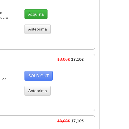
so
Acquista
ducia
Anteprima
18,00€
17,10€
SOLD OUT
lior
Anteprima
18,00€
17,10€