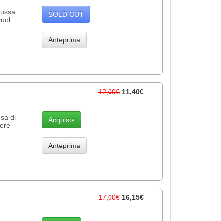
 russa
SOLD OUT
vuol
Anteprima
12,00€
11,40€
 sa di
Acquista
vere
Anteprima
17,00€
16,15€