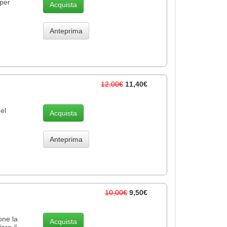
 per
Acquista
Anteprima
12,00€
11,40€
el
Acquista
Anteprima
10,00€
9,50€
one la
Acquista
are il