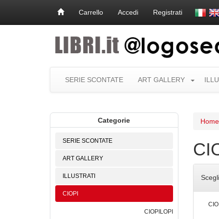
Carrello
Accedi
Registrati
SERIE SCONTATE
ART GALLERY
ILL
Categorie
Home
SERIE SCONTATE
CI
ART GALLERY
ILLUSTRATI
Scegl
CIOPI
CIO
CIOPILOPI