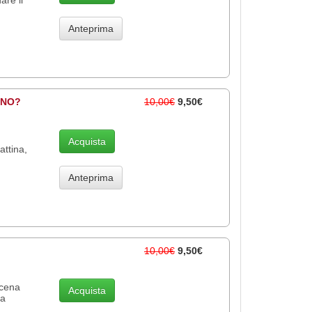
Anteprima
ONO?
10,00€
9,50€
Acquista
attina,
Anteprima
10,00€
9,50€
scena
Acquista
la