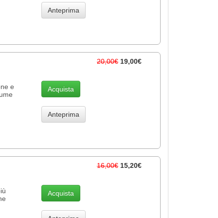
Anteprima
20,00€
19,00€
one e
Acquista
lume
Anteprima
16,00€
15,20€
iù
Acquista
ne