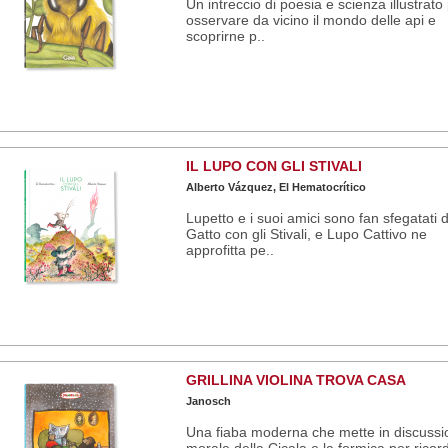
Un intreccio di poesia e scienza illustrato
osservare da vicino il mondo delle api e
scoprirne p..
IL LUPO CON GLI STIVALI
Alberto Vázquez, El Hematocrítico
Lupetto e i suoi amici sono fan sfegatati d
Gatto con gli Stivali, e Lupo Cattivo ne
approfitta pe..
GRILLINA VIOLINA TROVA CASA
Janosch
Una fiaba moderna che mette in discussi
morale della Cicala e la formica per ricord