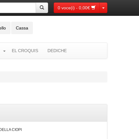
Toggle Dropdown
0 voce(i) - 0,00€
ello
Cassa
EL CROQUIS
DEDICHE
 DELLA CIOPI