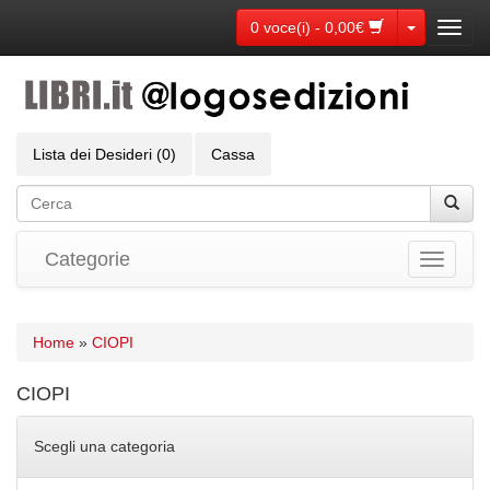
Toggle Dr
0 voce(i) - 0,00€
Toggl
navig
Lista dei Desideri (0)
Cassa
Categorie
Toggle
navigati
Home
»
CIOPI
CIOPI
Scegli una categoria