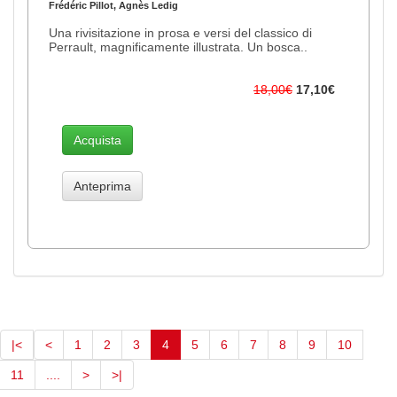
Frédéric Pillot, Agnès Ledig
Una rivisitazione in prosa e versi del classico di
Perrault, magnificamente illustrata. Un bosca..
18,00€
17,10€
Acquista
Anteprima
(current)
|<
<
1
2
3
4
5
6
7
8
9
10
11
....
>
>|