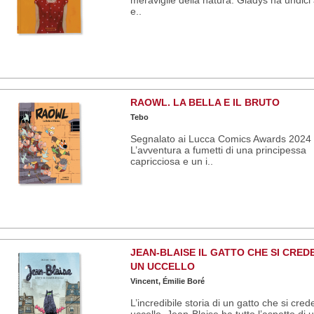
e..
RAOWL. LA BELLA E IL BRUTO
Tebo
Segnalato ai Lucca Comics Awards 2024
L’avventura a fumetti di una principessa
capricciosa e un i..
JEAN-BLAISE IL GATTO CHE SI CRED
UN UCCELLO
Vincent, Émilie Boré
L’incredibile storia di un gatto che si cre
uccello. Jean-Blaise ha tutto l’aspetto di u