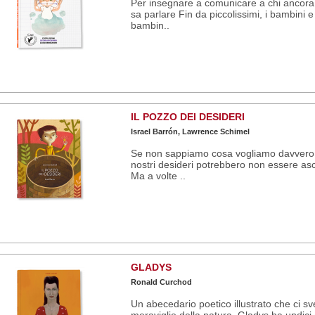
Per insegnare a comunicare a chi ancora
sa parlare Fin da piccolissimi, i bambini e
bambin..
IL POZZO DEI DESIDERI
Israel Barrón, Lawrence Schimel
Se non sappiamo cosa vogliamo davvero 
nostri desideri potrebbero non essere asco
Ma a volte ..
GLADYS
Ronald Curchod
Un abecedario poetico illustrato che ci sv
meraviglie della natura. Gladys ha undici