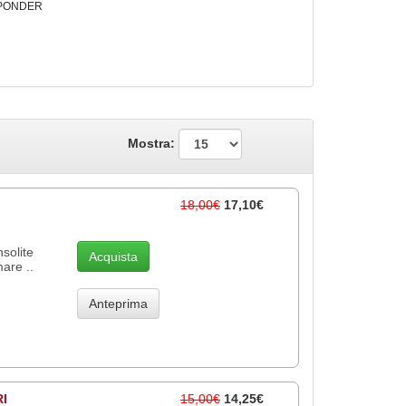
PONDER
Mostra:
18,00€
17,10€
nsolite
Acquista
are ..
Anteprima
I
15,00€
14,25€