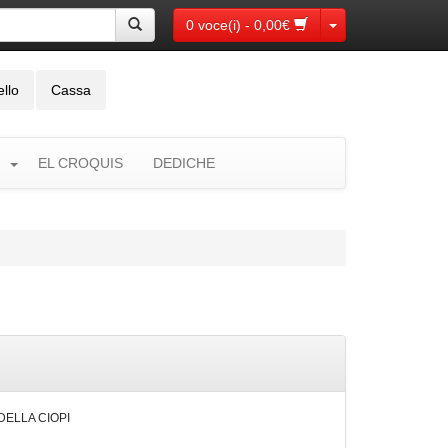
Toggle Dropdown
0 voce(i) - 0,00€
ello
Cassa
EL CROQUIS
DEDICHE
 DELLA CIOPI