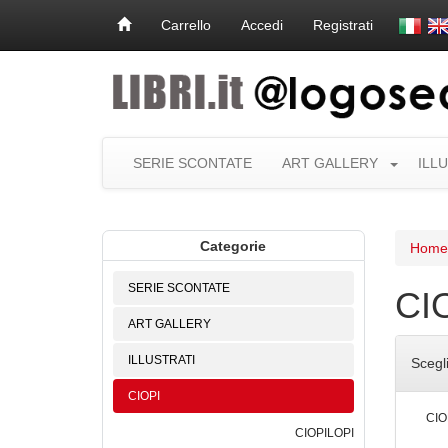
Carrello
Accedi
Registrati
SERIE SCONTATE
ART GALLERY
ILL
Categorie
Home
SERIE SCONTATE
CI
ART GALLERY
ILLUSTRATI
Scegl
CIOPI
CIO
CIOPILOPI