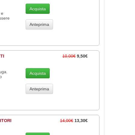
Acquista
 e
ssere
Anteprima
TI
10,00€
9,50€
fuga.
Acquista
o
Anteprima
ITORI
14,00€
13,30€