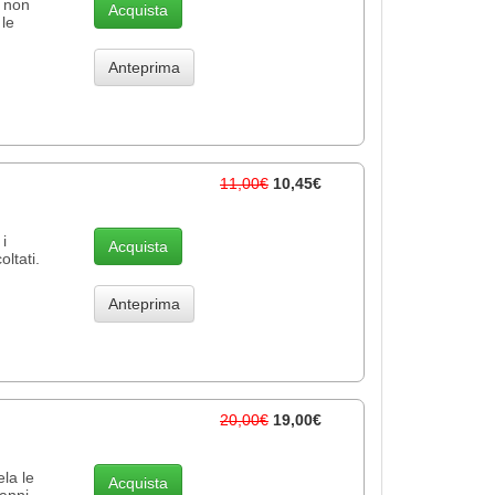
 non
Acquista
 le
Anteprima
11,00€
10,45€
i
Acquista
ltati.
Anteprima
20,00€
19,00€
ela le
Acquista
 anni