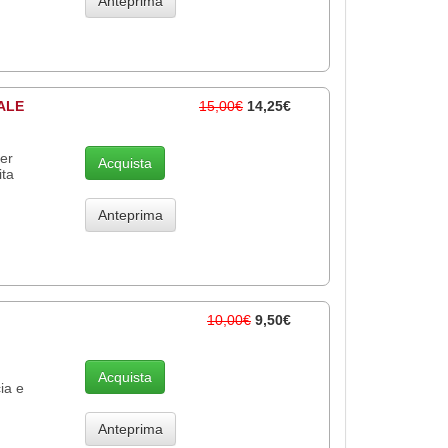
Anteprima
ALE
15,00€
14,25€
per
Acquista
ita
Anteprima
10,00€
9,50€
Acquista
ia e
Anteprima