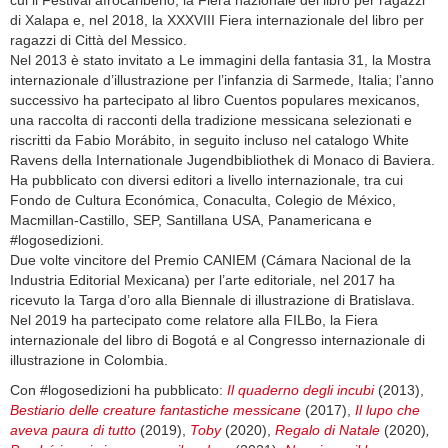
cui il Festival afrocaribeño, la Fiera nazionale del libro per ragazzi
di Xalapa e, nel 2018, la XXXVIII Fiera internazionale del libro per
ragazzi di Città del Messico.
Nel 2013 è stato invitato a Le immagini della fantasia 31, la Mostra
internazionale d’illustrazione per l’infanzia di Sarmede, Italia; l’anno
successivo ha partecipato al libro Cuentos populares mexicanos,
una raccolta di racconti della tradizione messicana selezionati e
riscritti da Fabio Morábito, in seguito incluso nel catalogo White
Ravens della Internationale Jugendbibliothek di Monaco di Baviera.
Ha pubblicato con diversi editori a livello internazionale, tra cui
Fondo de Cultura Económica, Conaculta, Colegio de México,
Macmillan-Castillo, SEP, Santillana USA, Panamericana e
#logosedizioni.
Due volte vincitore del Premio CANIEM (Cámara Nacional de la
Industria Editorial Mexicana) per l’arte editoriale, nel 2017 ha
ricevuto la Targa d’oro alla Biennale di illustrazione di Bratislava.
Nel 2019 ha partecipato come relatore alla FILBo, la Fiera
internazionale del libro di Bogotá e al Congresso internazionale di
illustrazione in Colombia.
Con #logosedizioni ha pubblicato:
Il quaderno degli incubi
(2013),
Bestiario delle creature fantastiche messicane
(2017),
Il lupo che
aveva paura di tutto
(2019),
Toby
(2020),
Regalo di Natale
(2020)
,