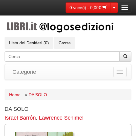
Toggle Dr
0 voce(i) - 0,00€
Toggl
navig
Lista dei Desideri (0)
Cassa
Categorie
Toggle
navigati
Home
»
DA SOLO
DA SOLO
Israel Barrón
,
Lawrence Schimel