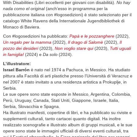
With Disabilities (Libri eccellenti per giovani con disabilità).
No hay
nada como el original
(anch’esso in programma per la
pubblicazione italiana con #logosedizioni) è stato selezionato per il
catalogo White Ravens della Internationale Jugendbibliothek di
Monaco di Baviera.
Con #logosedizioni ha pubblicato:
Papà e le pozzanghere
(2022),
Un regalo per la mamma
(2022),
Il drago di Salomè
(2022),
Il
pozzo dei desideri
(2023),
Non voglio stare qui
(2023),
Tutti uguali
in famiglia!
(2024) e
Da solo
(2024).
L’illustratore:
Israel Barrón
è nato nel 1974 a Pachuca, in Messico. Ha studiato
pittura alla Facoltà di arti plastiche presso l’Università di Veracruz e
nel 2007 è stato invitato a una residenza artistica a Prokuplje, in
Serbia.
Le sue opere sono state esposte in Messico, Argentina, Colombia,
Perù, Uruguay, Canada, Stati Uniti, Giappone, Israele, Italia,
Serbia, Slovacchia e Spagna.
Ha illustrato manifesti, copertine di libri, e ha pubblicato su riviste e
supplementi culturali, tanto cartacei quanto digitali. Ha inoltre
realizzato scenografie e illustrato album di gruppi musicali, e le sue
opere sono state le immagini ufficiali di diversi eventi culturali, tra