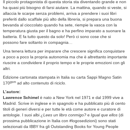
Il piccolo protagonista di questa storia sta diventando grande e non
ha quasi più bisogno di farsi aiutare. La mattina, quando si veste, si
allaccia le scarpe senza problemi, arriva a prendere i suoi libri
preferiti dallo scaffale più alto della libreria, si prepara una buona
bevanda al cioccolato quando ha sete, riempie la vasca con la
temperatura giusta per il bagno e ha perfino imparato a suonare la
batteria. E fa tutto questo da solo! Però ci sono cose che si
possono fare soltanto in compagnia…
Una tenera lettura per imparare che crescere significa conquistare
a poco a poco la propria autonomia ma che è altrettanto importante
riuscire a condividere il proprio tempo e le proprie emozioni con gli
altri.
Edizione cartonata stampata in Italia su carta Sappi Magno Satin
gsm
170
ad alto contenuto di riciclo.
L’autore:
Lawrence Schimel
è nato a New York nel 1971 e dal 1999 vive a
Madrid. Scrive in inglese e in spagnolo e ha pubblicato più di cento
titoli di generi diversi e per tutte le età come autore e curatore di
antologie. I suoi albi
¿Lees un libro conmigo?
e
Igual que ellos
(di
prossima pubblicazione in Italia con #logosedizioni) sono stati
selezionati da IBBY fra gli Outstanding Books for Young People