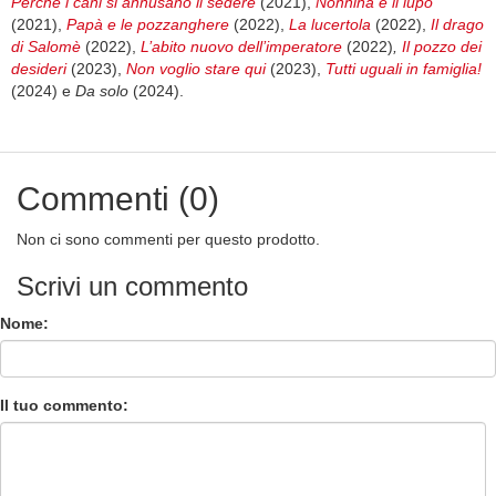
Perché i cani si annusano il sedere
(2021),
Nonnina e il lupo
(2021),
Papà e le pozzanghere
(2022),
La lucertola
(2022),
Il drago
di Salomè
(2022),
L’abito nuovo dell’imperatore
(2022)
,
Il pozzo dei
desideri
(2023),
Non voglio stare qui
(2023),
Tutti uguali in famiglia!
(2024) e
Da solo
(2024).
Commenti (0)
Non ci sono commenti per questo prodotto.
Scrivi un commento
Nome:
Il tuo commento: