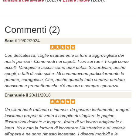
fantasma dell’alveare
(2023) e
Essere madre
(2024).
Commenti (2)
Sara
il 19/02/2024
Con delicatezza, coglie esattamente la forma aggrovigliata dei
nostri pensieri. Come nodi nei capelli. Fiori sui rami. Fragili come
uccelli. Variopinti e accesi come quei petali. Straordinari, anche
spogli, e fatti di sole spine. Mi commuovono particolarmente le
gemme, coraggiose. Che, anche quando tutto sembra perduto,
rinascono e promettono che c'è ancora e sempre speranza.
Emanuele
il 20/11/2018
Un silent book raffinato e intenso, da gustare lentamente, magari
lasciando proprio al vento il compito di sfogliare le pagine.
Illustrazioni delicate e leggere, frutto di un lavoro artigianale e
lento. Ho avuto la fortuna di incontrare l'illustratrice e di vederla
all'opera e ne sono rimasto incantato. I disegni morbidi e le