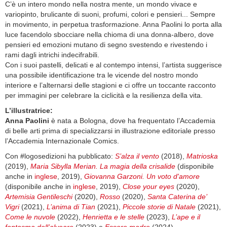
C’è un intero mondo nella nostra mente, un mondo vivace e
variopinto, brulicante di suoni, profumi, colori e pensieri... Sempre
in movimento, in perpetua trasformazione. Anna Paolini lo porta alla
luce facendolo sbocciare nella chioma di una donna-albero, dove
pensieri ed emozioni mutano di segno svestendo e rivestendo i
rami dagli intrichi indecifrabili.
Con i suoi pastelli, delicati e al contempo intensi, l’artista suggerisce
una possibile identificazione tra le vicende del nostro mondo
interiore e l’alternarsi delle stagioni e ci offre un toccante racconto
per immagini per celebrare la ciclicità e la resilienza della vita.
L’illustratrice:
Anna Paolini
è nata a Bologna, dove ha frequentato l’Accademia
di belle arti prima di specializzarsi in illustrazione editoriale presso
l’Accademia Internazionale Comics.
Con #logosedizioni ha pubblicato:
S’alza il vento
(2018),
Matrioska
(2019),
Maria Sibylla Merian. La magia della crisalide
(disponibile
anche in
inglese
, 2019),
Giovanna Garzoni. Un voto d'amore
(disponibile anche in
inglese
, 2019),
Close your eyes
(2020),
Artemisia Gentileschi
(2020),
Rosso
(2020),
Santa Caterina de’
Vigri
(2021),
L’anima di Tian
(2021),
Piccole storie di Natale
(2021),
Come le nuvole
(2022),
Henrietta e le stelle
(2023),
L’ape e il