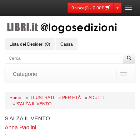
Toggle Dr
0 voce(i) - 0,00€
Toggl
navig
Lista dei Desideri (0)
Cassa
Categorie
Toggle
navigati
Home
»
ILLUSTRATI
»
PER ETÀ
»
ADULTI
»
S'ALZA IL VENTO
S'ALZA IL VENTO
Anna Paolini