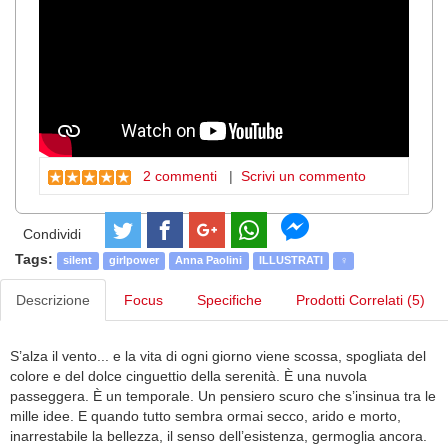
2 commenti
|
Scrivi un commento
Condividi
Tags:
silent
girlpower
Anna Paolini
ILLUSTRATI
♀️
Descrizione
Focus
Specifiche
Prodotti Correlati (5)
S’alza il vento... e la vita di ogni giorno viene scossa, spogliata del
colore e del dolce cinguettio della serenità. È una nuvola
passeggera. È un temporale. Un pensiero scuro che s’insinua tra le
mille idee. E quando tutto sembra ormai secco, arido e morto,
inarrestabile la bellezza, il senso dell’esistenza, germoglia ancora.