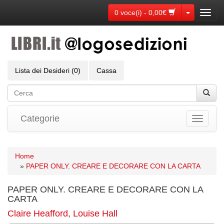
Toggle Dr
0 voce(i) - 0,00€
Toggl
navig
Lista dei Desideri (0)
Cassa
Categorie
Toggle
navigati
Home
»
PAPER ONLY. CREARE E DECORARE CON LA CARTA
PAPER ONLY. CREARE E DECORARE CON LA
CARTA
Claire Heafford
,
Louise Hall