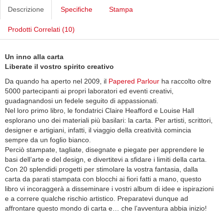
Descrizione
Specifiche
Stampa
Prodotti Correlati (10)
Un inno alla carta
Liberate il vostro spirito creativo
Da quando ha aperto nel 2009, il
Papered Parlour
ha raccolto oltre
5000 partecipanti ai propri laboratori ed eventi creativi,
guadagnandosi un fedele seguito di appassionati.
Nel loro primo libro, le fondatrici Claire Heafford e Louise Hall
esplorano uno dei materiali più basilari: la carta. Per artisti, scrittori,
designer e artigiani, infatti, il viaggio della creatività comincia
sempre da un foglio bianco.
Perciò stampate, tagliate, disegnate e piegate per apprendere le
basi dell’arte e del design, e divertitevi a sfidare i limiti della carta.
Con 20 splendidi progetti per stimolare la vostra fantasia, dalla
carta da parati stampata con blocchi ai fiori fatti a mano, questo
libro vi incoraggerà a disseminare i vostri album di idee e ispirazioni
e a correre qualche rischio artistico. Preparatevi dunque ad
affrontare questo mondo di carta e… che l’avventura abbia inizio!