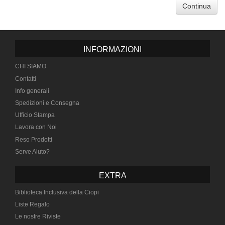
Continua
INFORMAZIONI
CHI SIAMO
Contatti
Info generali
Spedizioni e Consegna
Ufficio Stampa
Lavora con Noi
Reso Prodotti
Serve Aiuto?
EXTRA
Biblioteca Inclusiva della Ciopi
Liste Regalo
Le nostre Riviste