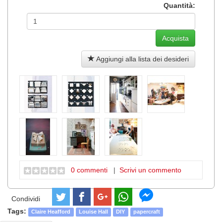
Quantità:
Aggiungi alla lista dei desideri
0 commenti
|
Scrivi un commento
Condividi
Tags:
Claire Heafford
Louise Hall
DIY
papercraft