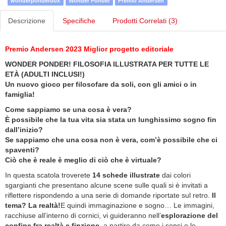
wonderponderbox
Wonder Ponder
Premio Andersen
Descrizione
Specifiche
Prodotti Correlati (3)
Premio Andersen 2023 Miglior progetto editoriale
WONDER PONDER! FILOSOFIA ILLUSTRATA PER TUTTE LE
ETÀ (ADULTI INCLUSI!)
Un nuovo gioco per filosofare da soli, con gli amici o in
famiglia!
Come sappiamo se una cosa è vera?
È possibile che la tua vita sia stata un lunghissimo sogno fin
dall’inizio?
Se sappiamo che una cosa non è vera, com’è possibile che ci
spaventi?
Ciò che è reale è meglio di ciò che è virtuale?
In questa scatola troverete
14 schede illustrate
dai colori
sgargianti che presentano alcune scene sulle quali si è invitati a
riflettere rispondendo a una serie di domande riportate sul retro.
Il
tema? La realtà!
E quindi immaginazione e sogno… Le immagini,
racchiuse all’interno di cornici, vi guideranno nell’
esplorazione del
confine fra realtà e finzione
, a partire da come i sensi e le