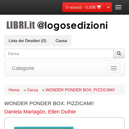
Toggle Dr
0 voce(i) - 0,00€
Toggl
navig
Lista dei Desideri (0)
Cassa
Categorie
Toggle
navigati
Home
»
Cerca
»
WONDER PONDER BOX: PIZZICAMI!
WONDER PONDER BOX: PIZZICAMI!
Daniela Martagón
,
Ellen Duthie