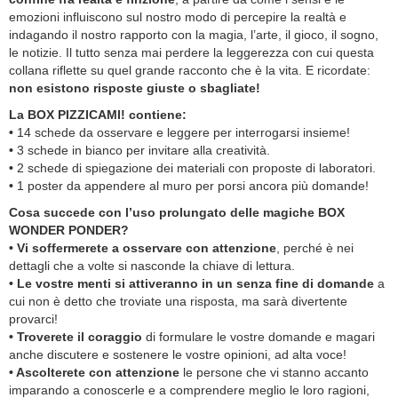
emozioni influiscono sul nostro modo di percepire la realtà e
indagando il nostro rapporto con la magia, l’arte, il gioco, il sogno,
le notizie. Il tutto senza mai perdere la leggerezza con cui questa
collana riflette su quel grande racconto che è la vita. E ricordate:
non esistono risposte giuste o sbagliate!
La BOX PIZZICAMI! contiene:
•
14 schede da osservare e leggere per interrogarsi insieme!
•
3 schede in bianco per invitare alla creatività.
•
2 schede di spiegazione dei materiali con proposte di laboratori.
•
1 poster da appendere al muro per porsi ancora più domande!
Cosa succede con l’uso prolungato delle magiche BOX
WONDER PONDER?
•
Vi soffermerete a osservare con attenzione
, perché è nei
dettagli che a volte si nasconde la chiave di lettura.
• Le vostre menti si attiveranno in un senza fine di domande
a
cui non è detto che troviate una risposta, ma sarà divertente
provarci!
• Troverete il coraggio
di formulare le vostre domande e magari
anche discutere e sostenere le vostre opinioni, ad alta voce!
• Ascolterete con attenzione
le persone che vi stanno accanto
imparando a conoscerle e a comprendere meglio le loro ragioni,