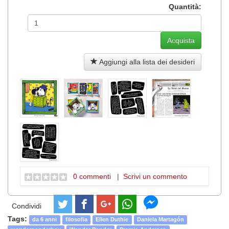
Quantità:
Aggiungi alla lista dei desideri
0 commenti
|
Scrivi un commento
Condividi
Tags:
da 6 anni
filosofia
Ellen Duthie
Daniela Martagón