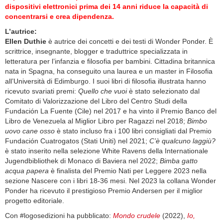
dispositivi elettronici prima dei 14 anni riduce la capacità di
concentrarsi e crea dipendenza.
L’autrice:
Ellen Duthie
è autrice dei concetti e dei testi di Wonder Ponder. È
scrittrice, insegnante, blogger e traduttrice specializzata in
letteratura per l’infanzia e filosofia per bambini. Cittadina britannica
nata in Spagna, ha conseguito una laurea e un master in Filosofia
all’Università di Edimburgo. I suoi libri di filosofia illustrata hanno
ricevuto svariati premi:
Quello che vuoi
è stato selezionato dal
Comitato di Valorizzazione del Libro del Centro Studi della
Fundación La Fuente (Cile) nel 2017 e ha vinto il Premio Banco del
Libro de Venezuela al Miglior Libro per Ragazzi nel 2018;
Bimbo
uovo cane osso
è stato incluso fra i 100 libri consigliati dal Premio
Fundación Cuatrogatos (Stati Uniti) nel 2021;
C’è qualcuno laggiù?
è stato inserito nella selezione White Ravens della Internationale
Jugendbibliothek di Monaco di Baviera nel 2022;
Bimba gatto
acqua papera
è finalista del Premio Nati per Leggere 2023 nella
sezione Nascere con i libri 18-36 mesi. Nel 2023 la collana Wonder
Ponder ha ricevuto il prestigioso Premio Andersen per il miglior
progetto editoriale.
Con #logosedizioni ha pubblicato:
Mondo crudele
(2022),
Io,