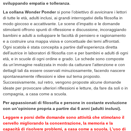
sviluppando empatia e tolleranza
.
La collana Wonder Ponder
si pone l’obiettivo di avvicinare i lettori
di tutte le età, adulti inclusi, ai grandi interrogativi della filosofia in
modo giocoso e accattivante. Le scene d’impatto e le domande
stimolanti offrono spunti di riflessione e discussione, incoraggiando
bambini e adulti a sviluppare le facoltà di pensiero e ragionamento
e a costruire una mappa visiva e concettuale dei temi affrontati.
Ogni scatola è stata concepita a partire dall’esperienza diretta
dell’autrice in laboratori di filosofia con e per bambini e adulti di ogni
età, e in scuole di ogni ordine e grado. Le schede sono composte
da un’immagine realizzata in modo da catturare l’attenzione e con
dettagli tali da essere osservati minuziosamente, facendo nascere
spontaneamente riflessioni e idee sul tema proposto.
Successivamente, sul retro, vengono proposte alcune domande
ideate per provocare ulteriori riflessioni e letture, da fare da soli o in
compagnia, a casa come a scuola.
Per appassionati di filosofia e persone in costante evoluzione
con un’opinione propria a partire dai 6 anni (adulti inclusi).
Leggere e porsi delle domande sono attività che stimolano il
cervello migliorando la concentrazione, la memoria e la
capacità di risolvere problemi, a casa come a scuola. L’uso di