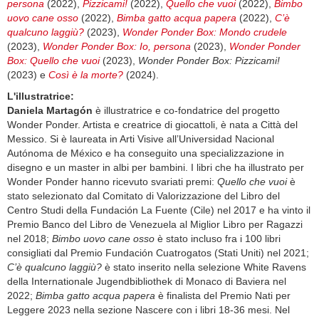
persona
(2022),
Pizzicami!
(2022),
Quello che vuoi
(2022),
Bimbo
uovo cane osso
(2022),
Bimba gatto acqua papera
(2022),
C’è
qualcuno laggiù?
(2023),
Wonder Ponder Box: Mondo crudele
(2023),
Wonder Ponder Box: Io, persona
(2023),
Wonder Ponder
Box: Quello che vuoi
(2023),
Wonder Ponder Box: Pizzicami!
(2023) e
Così è la morte?
(2024).
L'illustratrice:
Daniela Martagón
è illustratrice e co-fondatrice del progetto
Wonder Ponder. Artista e creatrice di giocattoli, è nata a Città del
Messico. Si è laureata in Arti Visive all’Universidad Nacional
Autónoma de México e ha conseguito una specializzazione in
disegno e un master in albi per bambini. I libri che ha illustrato per
Wonder Ponder hanno ricevuto svariati premi:
Quello che vuoi
è
stato selezionato dal Comitato di Valorizzazione del Libro del
Centro Studi della Fundación La Fuente (Cile) nel 2017 e ha vinto il
Premio Banco del Libro de Venezuela al Miglior Libro per Ragazzi
nel 2018;
Bimbo uovo cane osso
è stato incluso fra i 100 libri
consigliati dal Premio Fundación Cuatrogatos (Stati Uniti) nel 2021;
C’è qualcuno laggiù?
è stato inserito nella selezione White Ravens
della Internationale Jugendbibliothek di Monaco di Baviera nel
2022;
Bimba gatto acqua papera
è finalista del Premio Nati per
Leggere 2023 nella sezione Nascere con i libri 18-36 mesi. Nel