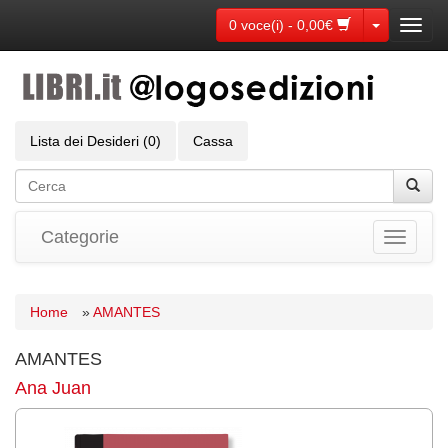
Toggle Dr
0 voce(i) - 0,00€
Toggl
navig
Lista dei Desideri (0)
Cassa
Categorie
Toggle
navigati
Home
»
AMANTES
AMANTES
Ana Juan