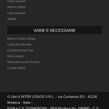
Il mio account
Storico Ordini
Lista Desideri
Affiliati
VARIE E NECESSARIE
Bonus Cultura 18app
Carta del Docente
Condizioni per l'uso
Nota Legale
Informativa sulla Privacy
Cookie Policy
© Libri.it INTER LOGOS S.R.L. - via Curtatona 5/2 - 41126
Modena - Italia -
P.IVA e C.F. 02394080366 - REA Modena No. 298980 - C.S.