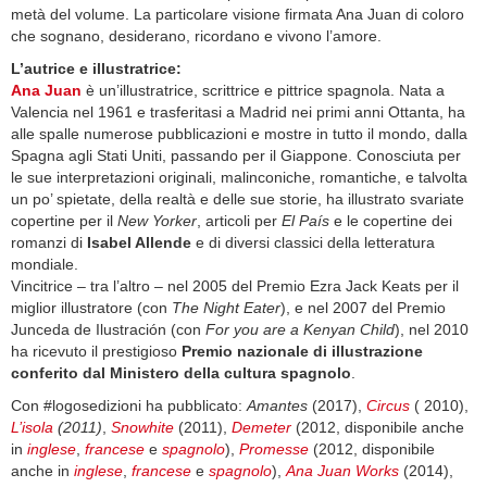
metà del volume. La particolare visione firmata Ana Juan di coloro
che sognano, desiderano, ricordano e vivono l’amore.
L’autrice e illustratrice:
Ana Juan
è un’illustratrice, scrittrice e pittrice spagnola. Nata a
Valencia nel 1961 e trasferitasi a Madrid nei primi anni Ottanta, ha
alle spalle numerose pubblicazioni e mostre in tutto il mondo, dalla
Spagna agli Stati Uniti, passando per il Giappone. Conosciuta per
le sue interpretazioni originali, malinconiche, romantiche, e talvolta
un po’ spietate, della realtà e delle sue storie, ha illustrato svariate
copertine per il
New Yorker
, articoli per
El País
e le copertine dei
romanzi di
Isabel Allende
e di diversi classici della letteratura
mondiale.
Vincitrice – tra l’altro – nel 2005 del Premio Ezra Jack Keats per il
miglior illustratore (con
The Night Eater
), e nel 2007 del Premio
Junceda de Ilustración (con
For you are a Kenyan Child
), nel 2010
ha ricevuto il prestigioso
Premio nazionale di illustrazione
conferito dal Ministero della cultura spagnolo
.
Con #logosedizioni ha pubblicato:
Amantes
(2017),
Circus
( 2010),
L’isola
(2011)
,
Snowhite
(2011),
Demeter
(2012, disponibile anche
in
inglese
,
francese
e
spagnolo
),
Promesse
(2012, disponibile
anche in
inglese
,
francese
e
spagnolo
),
Ana Juan Works
(2014),