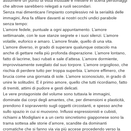
assumere un punto di vista inusuale e mettere in scena personaggi
che altrove sarebbero relegati a ruoli secondari.
Senza mai dimenticare l’impianto complessivo né la serialità delle
immagini, Ana fa sfilare davanti ai nostri occhi undici parabole
senza tempo:
L’amore fedele, puntuale a ogni appuntamento. L’amore
settimanale, con le sue stanze segrete e i suoi silenzi. L’amore
volatile, euforico e amaro. L’amore finale, quello di una vita.
L’amore diverso, in grado di superare qualunque ostacolo ma
anche di gettare nella più profonda disperazione. L’amore lontano,
fatto di lacrime, baci rubati e sale d’attesa. L’amore dormiente,
improvvisamente svegliato dal suo torpore. L’amore orgoglioso, che
rischia di perdere tutto per troppa superbia. L’amore effimero, che
brucia come una giornata di sole. L’amore sconosciuto, in grado di
unire le solitudini. E il primo amore, quello che tutti ricordiamo, fatto
di tremiti, attimi di pudore e gesti delicati.
Le vere protagoniste del volume sono tuttavia le immagini,
dominate dai corpi degli amantes, che, per dimensioni e plasticità,
prendono il sopravvento sugli oggetti circostanti, e spesso anche
sullo spazio in cui si muovono. Influssi espressionisti e cubisti,
richiami a Modigliani e a un certo sincretismo giapponese sono la
trama sottesa alle storie d’amore, scandite da dominanti
cromatiche che si fanno via via più accese procedendo verso la