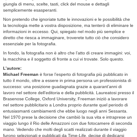
giungla di menu, scelte, tasti, click del mouse e dettagli
semplicemente esasperanti.
Non pretendo che ignoriate tutte le innovazioni e le possibilità che
la tecnologia mette a vostra disposizione, ma tenterò di eliminare le
informazioni in eccesso. Qui, spiegato nel modo più semplice e
diretto che riesca a immaginare, troverete tutto ciò che considero
essenziale per la fotografia.
In fondo, la fotografia non è altro che l’atto di creare immagini: voi,
la macchina e il soggetto di fronte a cui vi trovate. Solo questo.
L’autore:
Michael Freeman
è forse l’esperto di fotografia più pubblicato in
tutto il mondo, oltre a essere in prima persona un professionista di
successo: una posizione guadagnata grazie a quarant’anni di
lavoro nel settore dell’editoria e della pubblicità. Laureatosi presso il
Brasenose College, Oxford University, Freeman iniziò a lavorare
nel settore pubblicitario a Londra proprio durante quel periodo di
entusiasmanti cambiamenti che ebbe luogo negli anni Sessanta.
Nel 1970 prese la decisione che cambiò la sua vita e intraprese un
viaggio lungo il Rio delle Amazzoni con due fotocamere di seconda
mano. Vedendo che molti degli scatti realizzati durante il viaggio
furono selezionati e pubblicati da Time-Life, decise di dedicarsi