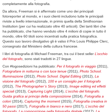
completamente alla fotografia.
Da allora, Freeman si è affermato come uno dei principali
fotoreporter al mondo, e i suoi clienti includono tutte le principali
riviste a livello internazionale, in primis quella della Smithsonian
Institution (per cui ha realizzato oltre 40 articoli). Dei tanti libri che
ha pubblicato, che hanno venduto oltre 4 milioni di copie in tutto il
mondo, oltre 60 titoli sono incentrati sulla pratica fotografica.
Questo suo lavoro divulgativo gli è valso il Prix Louis Philippe Clerc,
consegnato dal Ministero della cultura francese.
I libri di fotografia di Michael Freeman, tra cui il best seller
L’occhio
del fotografo
, sono stati tradotti in 27 lingue.
Con #logosedizioni ha pubblicato:
Per il fotografo in viaggio
(2011),
Fotografare in notturna o con luce tenue
(2011),
Photo School.
Illuminazione
(2012),
Photo School. Digital Editing
(2012),
La
visione del fotografo
(2012),
100 e un consiglio per il fotografo
(2012),
The Photographer’s Story
(2013),
Image editing ed effetti
speciali
(2013),
Capturing Light
(2014),
L’occhio del fotografo.
Guida grafica ai principi della composizione
(2014),
Fotografia a
colori
(2014),
Capturing the moment
(2015),
Fotografia creativa in
50 passi
(2017)
,
Fotografia in bianco e nero
(2017),
L’occhio del
fotografo. La composizione nella fotografia digitale
(2017),
La