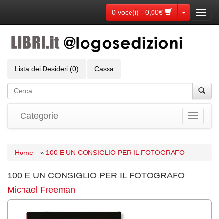
Toggle Dr
0 voce(i) - 0,00€
Toggl
navig
Lista dei Desideri (0)
Cassa
Categorie
Toggle
navigati
Home
»
100 E UN CONSIGLIO PER IL FOTOGRAFO
100 E UN CONSIGLIO PER IL FOTOGRAFO
Michael Freeman