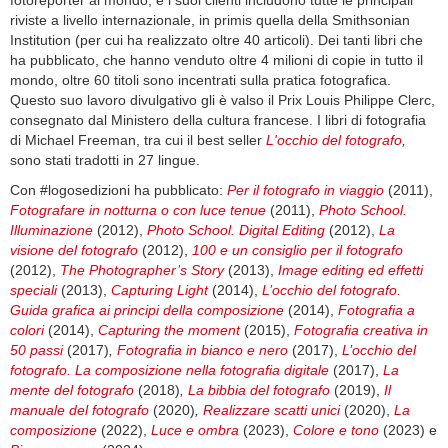
fotoreporter al mondo, e i suoi clienti includono tutte le principali
riviste a livello internazionale, in primis quella della Smithsonian
Institution (per cui ha realizzato oltre 40 articoli). Dei tanti libri che
ha pubblicato, che hanno venduto oltre 4 milioni di copie in tutto il
mondo, oltre 60 titoli sono incentrati sulla pratica fotografica.
Questo suo lavoro divulgativo gli è valso il Prix Louis Philippe Clerc,
consegnato dal Ministero della cultura francese. I libri di fotografia
di Michael Freeman, tra cui il best seller
L'occhio del fotografo
,
sono stati tradotti in 27 lingue.
Con #logosedizioni ha pubblicato:
Per il fotografo in viaggio
(2011),
Fotografare in notturna o con luce tenue
(2011),
Photo School.
Illuminazione
(2012),
Photo School. Digital Editing
(2012),
La
visione del fotografo
(2012),
100 e un consiglio per il fotografo
(2012),
The Photographer’s Story
(2013),
Image editing ed effetti
speciali
(2013),
Capturing Light
(2014),
L’occhio del fotografo.
Guida grafica ai principi della composizione
(2014),
Fotografia a
colori
(2014),
Capturing the moment
(2015),
Fotografia creativa in
50 passi
(2017)
,
Fotografia in bianco e nero
(2017),
L’occhio del
fotografo. La composizione nella fotografia digitale
(2017),
La
mente del fotografo
(2018)
,
La bibbia del fotografo
(2019),
Il
manuale del fotografo
(2020)
,
Realizzare scatti unici
(2020),
La
composizione
(2022),
Luce e ombra
(2023),
Colore e tono
(2023)
e