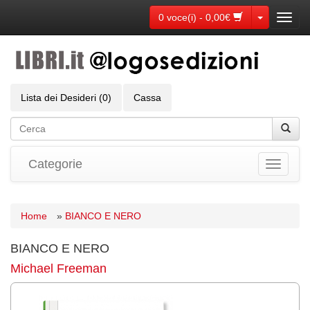
Toggle Dr
0 voce(i) - 0,00€
Toggl
navig
Lista dei Desideri (0)
Cassa
Categorie
Toggle
navigati
Home
»
BIANCO E NERO
BIANCO E NERO
Michael Freeman