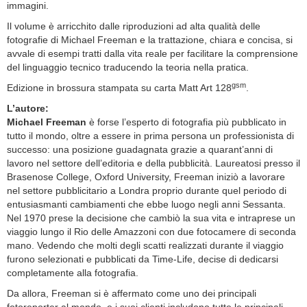
immagini.
Il volume è arricchito dalle riproduzioni ad alta qualità delle
fotografie di Michael Freeman e la trattazione, chiara e concisa, si
avvale di esempi tratti dalla vita reale per facilitare la comprensione
del linguaggio tecnico traducendo la teoria nella pratica.
gsm
Edizione in brossura stampata su carta Matt Art 128
.
L’autore:
Michael Freeman
è forse l’esperto di fotografia più pubblicato in
tutto il mondo, oltre a essere in prima persona un professionista di
successo: una posizione guadagnata grazie a quarant’anni di
lavoro nel settore dell’editoria e della pubblicità. Laureatosi presso il
Brasenose College, Oxford University, Freeman iniziò a lavorare
nel settore pubblicitario a Londra proprio durante quel periodo di
entusiasmanti cambiamenti che ebbe luogo negli anni Sessanta.
Nel 1970 prese la decisione che cambiò la sua vita e intraprese un
viaggio lungo il Rio delle Amazzoni con due fotocamere di seconda
mano. Vedendo che molti degli scatti realizzati durante il viaggio
furono selezionati e pubblicati da Time-Life, decise di dedicarsi
completamente alla fotografia.
Da allora, Freeman si è affermato come uno dei principali