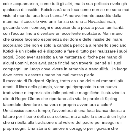
color acquamarina, come tutti gli altri, ma la sua pelliccia rivela già
qualcosa di insolito. Kotick sarà una foca come non se ne sono mai
viste al mondo: una foca bianca! Amorevolmente accudito dalla
mamma, il cucciolo vive un’infanzia serena a Novastoshnah,
giocando con i compagni e acquisendo a poco a poco familiarità
con l’acqua fino a diventare un eccellente nuotatore. Man mano
che cresce facendo esperienza dei doni e delle insidie del mare,
scopriamo che non è solo la candida pelliccia a renderlo speciale:
Kotick è un ribelle ed è disposto a fare di tutto per realizzare i suoi
sogni. Dopo aver assistito a una mattanza di foche per mano di
alcuni uomini, non avrà pace finché non troverà, per sé e i suoi
compagni, un luogo dove vivere in armonia e tranquillità. Un luogo
dove nessun essere umano ha mai messo piede.
Il racconto di Rudyard Kipling, tratto da uno dei suoi romanzi più
amati, Il libro della giungla, viene qui riproposto in una nuova
traduzione e impreziosito dalle potenti e magnifiche illustrazioni a
olio di Roger Olmos che riportano alla vita le parole di Kipling
facendole diventare una vera e propria avventura a colori!
Un classico senza tempo, l’avventura di una foca bianca decisa a
lottare per il bene della sua colonia, ma anche la storia di un figlio
che si ribella alla tradizione e al volere del padre per inseguire i
propri sogni. Una storia di amore e coraggio per i giovani che