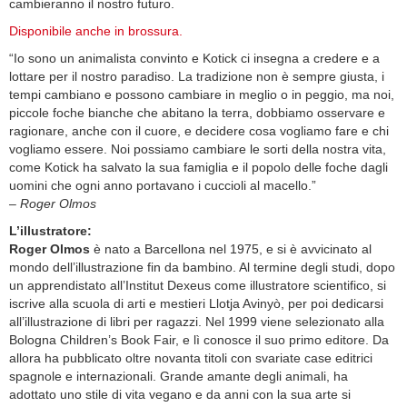
cambieranno il nostro futuro.
Disponibile anche in brossura.
“Io sono un animalista convinto e Kotick ci insegna a credere e a
lottare per il nostro paradiso. La tradizione non è sempre giusta, i
tempi cambiano e possono cambiare in meglio o in peggio, ma noi,
piccole foche bianche che abitano la terra, dobbiamo osservare e
ragionare, anche con il cuore, e decidere cosa vogliamo fare e chi
vogliamo essere. Noi possiamo cambiare le sorti della nostra vita,
come Kotick ha salvato la sua famiglia e il popolo delle foche dagli
uomini che ogni anno portavano i cuccioli al macello.”
– Roger Olmos
L’illustratore:
Roger Olmos
è nato a Barcellona nel 1975, e si è avvicinato al
mondo dell’illustrazione fin da bambino. Al termine degli studi, dopo
un apprendistato all’Institut Dexeus come illustratore scientifico, si
iscrive alla scuola di arti e mestieri Llotja Avinyò, per poi dedicarsi
all’illustrazione di libri per ragazzi. Nel 1999 viene selezionato alla
Bologna Children’s Book Fair, e lì conosce il suo primo editore. Da
allora ha pubblicato oltre novanta titoli con svariate case editrici
spagnole e internazionali. Grande amante degli animali, ha
adottato uno stile di vita vegano e da anni con la sua arte si