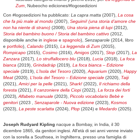
Zum
, Nubeocho ediciones/#logosedizioni
Con #logosedizioni ha pubblicato:
La capra matta
(2007),
La cosa
che fa più male al mondo
(2007),
Seguimi! (una storia d’amore che
non ha niente di strano)
(2008),
Una storia piena di lupi
(2012),
Storia del bambino buono / Storia del bambino cattivo
(2012,
disponibile anche in
inglese
e
spagnolo
),
Senzaparole
(2014, libro
e
portfolio
),
Calando
(2015),
La leggenda di Zum
(2015),
Rompicapo
(2015),
Cosimo
(2016),
Amigos
(2017),
Stop
(2017),
La
Zanzara
(2017),
Lo struffallocero blu
(2018),
Lucia
(2018),
La foca
bianca
(2019),
Grindadráp
(2019),
La foca bianca – Edizione
speciale
(2019),
L’Isola del Tesoro
(2020),
Aquarium
(2020),
Happy
Meat
(2020),
L’Isola del Tesoro – Edizione speciale
(2020),
Taiji
(2021),
Amici per la pelle
(2021),
Shark!
(2022),
Il richiamo della
foresta
(2021),
Il canzoniere della Ciopi
(2022),
La forza dei forti
(2023)
,
Alfabeto manuale
(2023),
Piccolo vocabolario Bebè e
genitori
(2023 ,
Senzaparole - Nuova edizione
(2023),
Kosmos
(2023),
La peste scarlatta
(2024),
Plop
(2024) e
Medardo
(2025).
Joseph Rudyard Kipling
nacque a Bombay, in India, il 30
dicembre 1865, da genitori inglesi. All'età di sei anni venne inviato
con la sorella a Southsea, in Inghilterra, presso una famiglia di