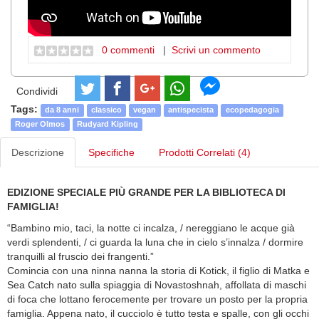
0 commenti
|
Scrivi un commento
Condividi
Tags:
da 8 anni
classico
vegan
antispecista
ecopedagogia
Roger Olmos
Rudyard Kipling
Descrizione
Specifiche
Prodotti Correlati (4)
EDIZIONE SPECIALE PIÙ GRANDE PER LA BIBLIOTECA DI
FAMIGLIA!
“Bambino mio, taci, la notte ci incalza, / nereggiano le acque già
verdi splendenti, / ci guarda la luna che in cielo s’innalza / dormire
tranquilli al fruscio dei frangenti.”
Comincia con una ninna nanna la storia di Kotick, il figlio di Matka e
Sea Catch nato sulla spiaggia di Novastoshnah, affollata di maschi
di foca che lottano ferocemente per trovare un posto per la propria
famiglia. Appena nato, il cucciolo è tutto testa e spalle, con gli occhi