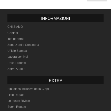
INFORMAZIONI
CHI SIAMO
Contatti
Info generali
Spedizioni e Consegna
Ufficio Stampa
Lavora con Noi
Reso Prodotti
Serve Aiuto?
EXTRA
Biblioteca Inclusiva della Ciopi
Liste Regalo
Le nostre Riviste
Buoni Regalo