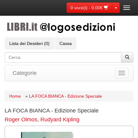
Toggle Dr
0 voce(i) - 0,00€
Toggl
navig
Lista dei Desideri (0)
Cassa
Categorie
Toggle
navigati
Home
»
LA FOCA BIANCA - Edizione Speciale
LA FOCA BIANCA - Edizione Speciale
Roger Olmos
,
Rudyard Kipling