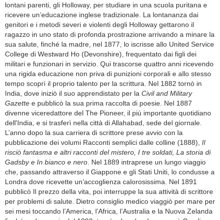
lontani parenti, gli Holloway, per studiare in una scuola puritana e
ricevere un’educazione inglese tradizionale. La lontananza dai
genitori e i metodi severi e violenti degli Holloway gettarono il
ragazzo in uno stato di profonda prostrazione arrivando a minare la
sua salute, finché la madre, nel 1877, lo iscrisse allo United Service
College di Westward Ho (Devonshire), frequentato dai figli dei
militari e funzionari in servizio. Qui trascorse quattro anni ricevendo
una rigida educazione non priva di punizioni corporali e allo stesso
tempo scoprì il proprio talento per la scrittura. Nel 1882 tornò in
India, dove iniziò il suo apprendistato per la
Civil and Military
Gazette
e pubblicò la sua prima raccolta di poesie. Nel 1887
divenne viceredattore del The Pioneer, il più importante quotidiano
dell'India, e si trasferì nella città di Allahabad, sede del giornale.
L’anno dopo la sua carriera di scrittore prese avvio con la
pubblicazione dei volumi Racconti semplici dalle colline (1888),
Il
risciò fantasma e altri racconti del mistero, I tre soldati, La storia di
Gadsby e In bianco e nero
. Nel 1889 intraprese un lungo viaggio
che, passando attraverso il Giappone e gli Stati Uniti, lo condusse a
Londra dove ricevette un’accoglienza calorosissima. Nel 1891
pubblicò Il prezzo della vita, poi interruppe la sua attività di scrittore
per problemi di salute. Dietro consiglio medico viaggiò per mare per
sei mesi toccando l’America, l’Africa, l’Australia e la Nuova Zelanda