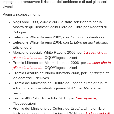
impegna a promuovere il rispetto dell’ambiente e di tutti gli esseri
viventi.
Premi e riconoscimenti:
Negli anni 1999, 2002 e 2005 è stato selezionato per la
Mostra degli Illustratori della Fiera del Libro per Ragazzi di
Bologna
Selezione White Ravens 2002, con
Tío Lobo
, kalandraka
Selezione White Ravens 2004, con
El Libro de las Fábulas
,
Ediciones B
Menzione speciale White Ravens 2006, per
La cosa che fa
più male al mondo
, OQO/#logosedizioni
Premio Llibreter de Álbum Ilustrado 2006, per
La cosa che fa
più male al mondo
, OQO/#logosedizioni
Premio Lazarillo de Álbum Ilustrado 2008, per
El príncipe de
los enredos
, Edelvives
Premio del Ministerio de Cultura de España al mejor álbum
editado categoría infantil y juvenil 2014, per
Regálame un
beso
Premio 400Colpi, Torredilibri 2015, per
Senzaparole
,
#logosedizioni
Premio del Ministerio de Cultura de España al mejor libro
ilustrado categoría infantil y juvenil 2016, per
La leggenda di