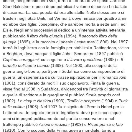
finché, nel gennaio del 1892, tornò a Londra dove sposò Caroline
Starr Balestrier e poco dopo pubblicò il volume di poesie Le ballate
di caserma. La sua popolarità era alle stelle. Nello stesso anno si
trasferì negli Stati Uniti, nel Vermont, dove rimase per quattro anni
ed ebbe due figlie: Josephine, che sarebbe morta a sette anni, ed
Elsie. Negli anni successivi si dedicò a un’intensa attività letteraria
pubblicando
Il libro della giungla
(1894),
Il secondo libro della
giungla
(1895), e la raccolta di poesie
I sette mari
(1896). Nel 1897
tornò in Inghilterra con la famiglia per stabilirsi a Rottingdean, vicino
a Brighton, dove nacque il figlio John. Sempre nel 1897 pubblicò
Capitani coraggiosi,
cui seguirono
Il lavoro quotidiano
(1898) e
Il
fardello dell’uomo bianco
(1899). Nel 1900, allo scoppio della
guerra anglo-boera, partì per il Sudafrica come corrispondente di
guerra, un’esperienza da cui trasse ispirazione per il romanzo
Kim
(1901), considerato da molti il suo capolavoro. Finita la guerra,
visse fino al 1908 in Sudafrica, dividendosi tra l’attività di giornalista
e quella di scrittore e in quegli anni pubblicò
Storie proprio così
(1902),
Le cinque Nazioni
(1903),
Traffici e scoperte
(1904) e
Puck
delle colline
(1906). Nel 1907 fu insignito del Premio Nobel per la
Letteratura. In seguito tornò in Inghilterra dove per circa cinque
anni si impegnò politicamente nel partito conservatore e nel
frattempo pubblicò
Azioni e reazioni
(1909) e
Ricompense e fate
(1910). Con lo scoppio della Prima guerra mondiale, tornò a